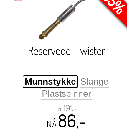
Reservedel Twister
Munnstykke
Slange
Plastspinner
191,-
FØR
86,-
NÅ