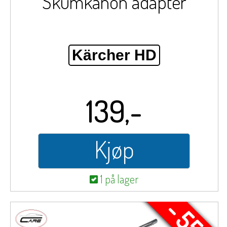
Skumkanon adapter
Kärcher HD
139,-
Kjøp
1 på lager
- 55%