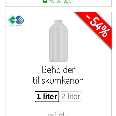
+10 på lager
- 54%
Beholder
til skumkanon
1 liter
2 liter
159,-
FØR