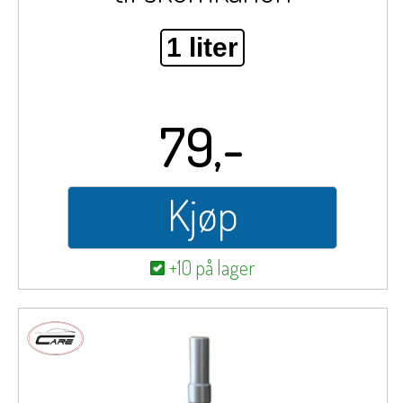
1 liter
79,-
Kjøp
+10 på lager