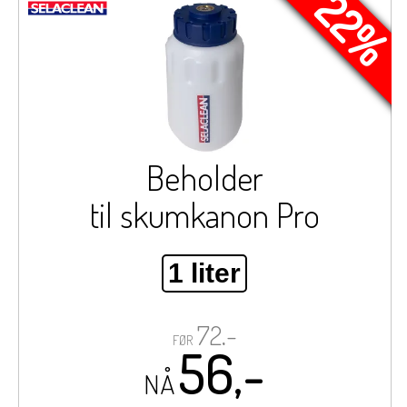
- 22%
Beholder
til skumkanon Pro
1 liter
72,-
FØR
56,-
NÅ