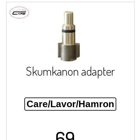
Skumkanon adapter
Care/Lavor/Hamron
69,-