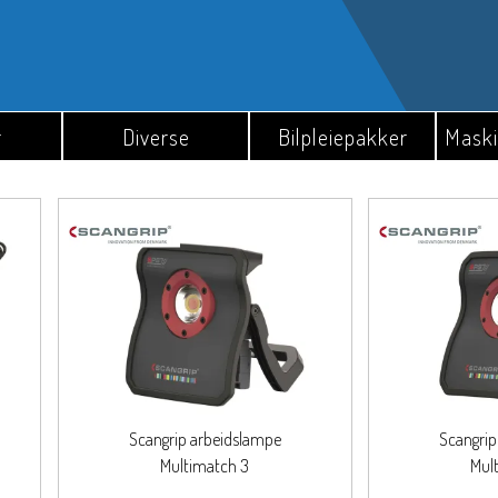
o
r
Diverse
Bilpleiepakker
Maski
Scangrip arbeidslampe
Scangrip
Multimatch 3
Mul