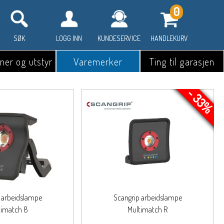
0
SØK
LOGG INN
KUNDESERVICE
HANDLEKURV
ner og utstyr
Varemerker
Ting til garasjen
- 33%
 arbeidslampe
Scangrip arbeidslampe
timatch 8
Multimatch R