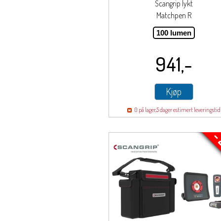
Scangrip lykt
Matchpen R
100 lumen
941,-
Kjøp
0 på lager,
5 dager estimert leveringstid
-