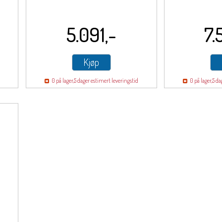
5.091,-
7.
Kjøp
0 på lager,
5 dager estimert leveringstid
0 på lager,
5 da