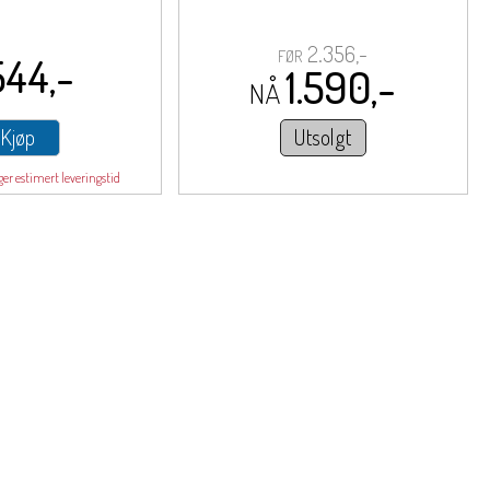
2.356,-
FØR
544,-
1.590,-
NÅ
Kjøp
Utsolgt
ger estimert leveringstid