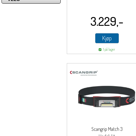
3.229,-
Kjøp
1 på lager
Scangrip Match 3