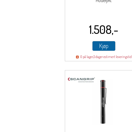
Hodelykt
1.508,-
Kjøp
0 på lager,
5 dager estimert leveringstid