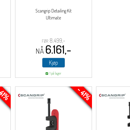
Scangrip Detailing Kit
Ultimate
8.499,-
FØR
6.161,-
NÅ
Kjøp
1 på lager
 41%
- 41%