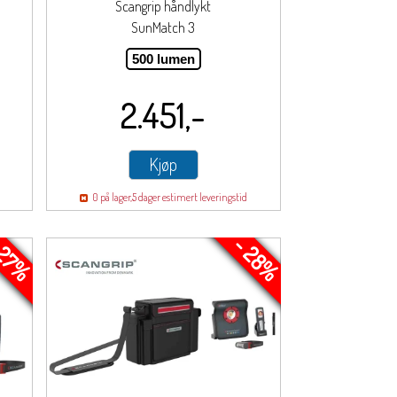
Scangrip håndlykt
SunMatch 3
500 lumen
2.451,-
Kjøp
0 på lager,
5 dager estimert leveringstid
 27%
- 28%