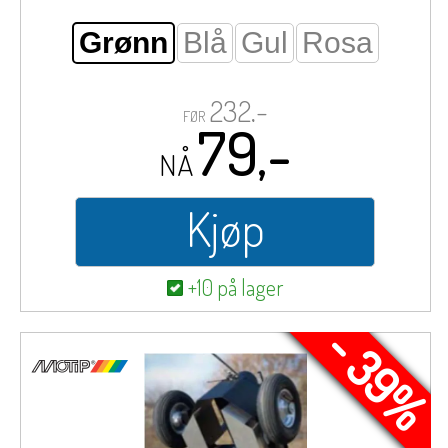
Grønn
Blå
Gul
Rosa
232,-
FØR
79,-
NÅ
Kjøp
+10 på lager
- 39%