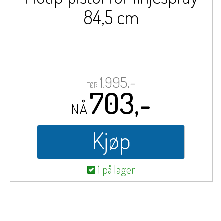
84,5 cm
1.995,-
FØR
703,-
NÅ
Kjøp
1 på lager