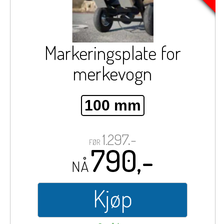
Markeringsplate for
merkevogn
100 mm
1.297,-
FØR
790,-
NÅ
Kjøp