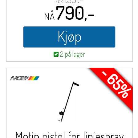
FØR
790,-
NÅ
Kjøp
2 på lager
- 65%
Motip pistol for linjespray